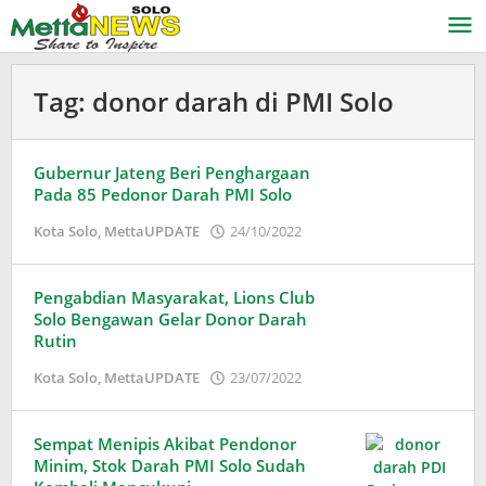
Lewati
ke
konten
Tag:
donor darah di PMI Solo
Gubernur Jateng Beri Penghargaan
Pada 85 Pedonor Darah PMI Solo
oleh
Kota Solo
,
MettaUPDATE
24/10/2022
Puspita
Pengabdian Masyarakat, Lions Club
Solo Bengawan Gelar Donor Darah
Rutin
oleh
Kota Solo
,
MettaUPDATE
23/07/2022
Puspita
Sempat Menipis Akibat Pendonor
Minim, Stok Darah PMI Solo Sudah