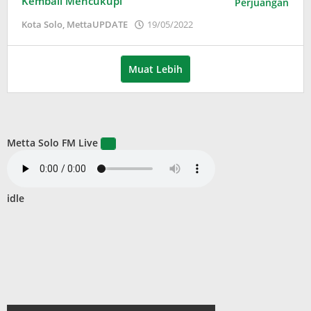
Kembali Mencukupi
oleh
Kota Solo
,
MettaUPDATE
19/05/2022
Puspita
Muat Lebih
Metta Solo FM Live
idle