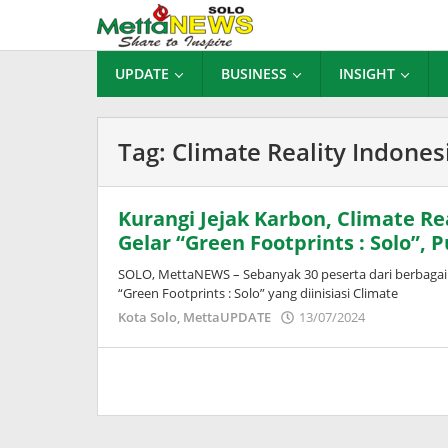
Lewati
ke
konten
UPDATE
BUSINESS
INSIGHT
Tag:
Climate Reality Indones
Kurangi Jejak Karbon, Climate Re
Gelar “Green Footprints : Solo”, 
SOLO, MettaNEWS – Sebanyak 30 peserta dari berbagai k
“Green Footprints : Solo” yang diinisiasi Climate
oleh
Kota Solo
,
MettaUPDATE
13/07/2024
Adinda
Wardani