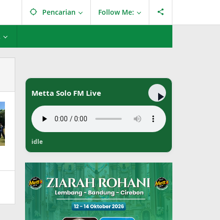
Pencarian
Follow Me:
L
Metta Solo FM Live
idle