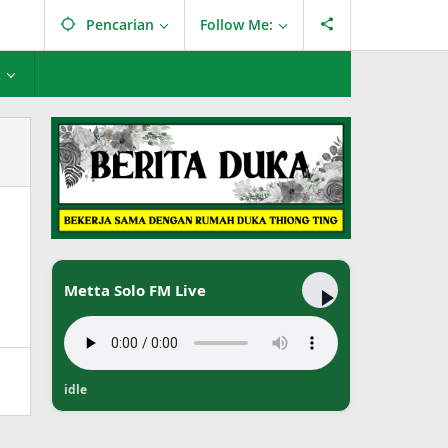
Pencarian
Follow Me:
L
Metta Solo FM Live
idle