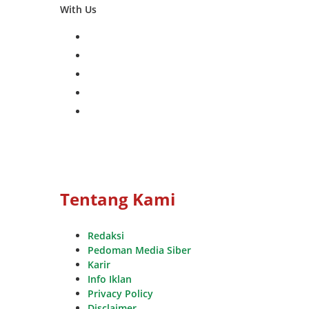
With Us
facebook
twitter
instagram
whatsapp
youtube
Tentang Kami
Redaksi
Pedoman Media Siber
Karir
Info Iklan
Privacy Policy
Disclaimer