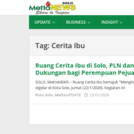
Lewati
ke
konten
UPDATE
BUSINESS
INSIGHT
Tag:
Cerita Ibu
Ruang Cerita Ibu di Solo, PLN d
Dukungan bagi Perempuan Peju
SOLO, MettaNEWS – Ruang Cerita Ibu bertajuk “Menghi
digelar di Kota Solo, Jumat (22/1/2026). Kegiatan ini
oleh
Kota Solo
,
MettaUPDATE
23/01/2026
Puspita