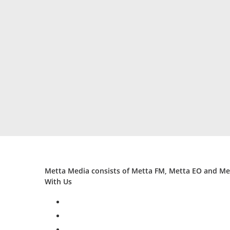
Metta Media consists of Metta FM, Metta EO and Met
With Us
facebook
twitter
instagram