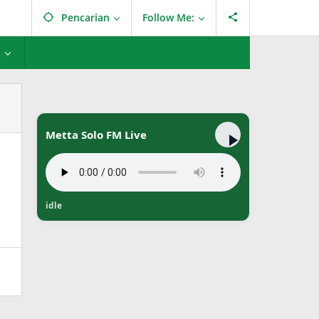
Pencarian
Follow Me:
L
Metta Solo FM Live
idle