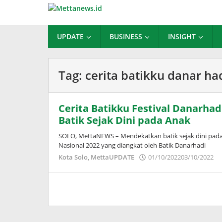
Lewati
ke
konten
UPDATE
BUSINESS
INSIGHT
Tag:
cerita batikku danar ha
Cerita Batikku Festival Danarha
Batik Sejak Dini pada Anak
SOLO, MettaNEWS – Mendekatkan batik sejak dini pada
Nasional 2022 yang diangkat oleh Batik Danarhadi
o
Kota Solo
,
MettaUPDATE
01/10/2022
03/10/2022
P