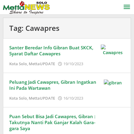
Lewati
ke
konten
Tag:
Cawapres
Santer Beredar Info Gibran Buat SKCK,
Syarat Daftar Cawapres
oleh
Kota Solo
,
MettaUPDATE
19/10/2023
Puspita
Peluang Jadi Cawapres, Gibran Ingatkan
Ini Pada Wartawan
oleh
Kota Solo
,
MettaUPDATE
16/10/2023
Puspita
Puan Sebut Bisa Jadi Cawapres, Gibran :
Takutnya Nanti Pak Ganjar Kalah Gara-
gara Saya