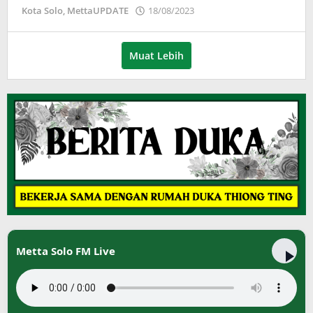
oleh
Kota Solo
,
MettaUPDATE
18/08/2023
Puspita
Muat Lebih
Metta Solo FM Live