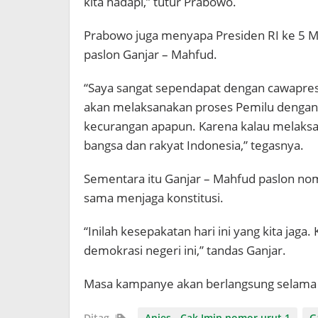
kita hadapi,” tutur Prabowo.
Prabowo juga menyapa Presiden RI ke 5 
paslon Ganjar – Mahfud.
“Saya sangat sependapat dengan cawapres
akan melaksanakan proses Pemilu dengan s
kecurangan apapun. Karena kalau melaksan
bangsa dan rakyat Indonesia,” tegasnya.
Sementara itu Ganjar – Mahfud paslon no
sama menjaga konstitusi.
“Inilah kesepakatan hari ini yang kita jag
demokrasi negeri ini,” tandas Ganjar.
Masa kampanye akan berlangsung selama 7
Ditag
Anies - Cak Imin nomor urut 1
G