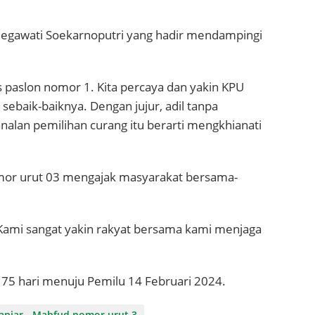
Megawati Soekarnoputri yang hadir mendampingi
 paslon nomor 1. Kita percaya dan yakin KPU
ebaik-baiknya. Dengan jujur, adil tanpa
alan pemilihan curang itu berarti mengkhianati
mor urut 03 mengajak masyarakat bersama-
a. Kami sangat yakin rakyat bersama kami menjaga
5 hari menuju Pemilu 14 Februari 2024.
anjar - Mahfud nomor urut 3