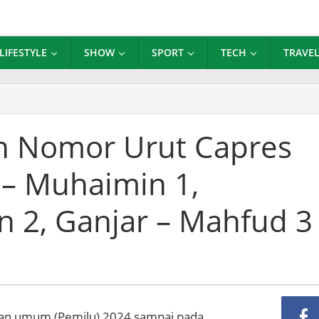
LIFESTYLE
SHOW
SPORT
TECH
TRAVE
undian
r
n Nomor Urut Capres
s
– Muhaimin 1,
edan
n 2, Ganjar – Mahfud 3
imin
owo
n
r
an umum (Pemilu) 2024 sampai pada