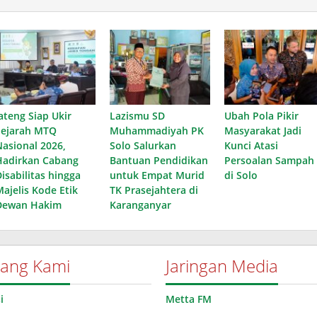
ateng Siap Ukir
Lazismu SD
Ubah Pola Pikir
Sejarah MTQ
Muhammadiyah PK
Masyarakat Jadi
Nasional 2026,
Solo Salurkan
Kunci Atasi
Hadirkan Cabang
Bantuan Pendidikan
Persoalan Sampah
isabilitas hingga
untuk Empat Murid
di Solo
Majelis Kode Etik
TK Prasejahtera di
Dewan Hakim
Karanganyar
tang Kami
Jaringan Media
i
Metta FM