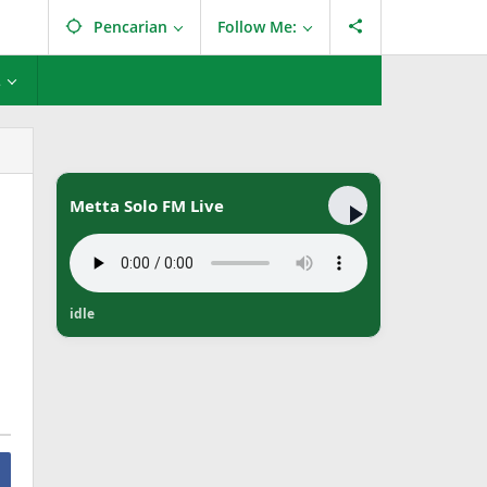
Pencarian
Follow Me:
L
Metta Solo FM Live
idle