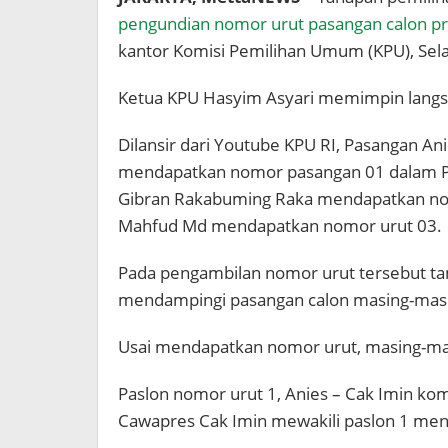
-
pengundian nomor urut pasangan calon pr
Mahf
3
kantor Komisi Pemilihan Umum (KPU), Sela
Ketua KPU Hasyim Asyari memimpin langsu
Dilansir dari Youtube KPU RI, Pasangan A
mendapatkan nomor pasangan 01 dalam Pi
Gibran Rakabuming Raka mendapatkan no
Mahfud Md mendapatkan nomor urut 03.
Pada pengambilan nomor urut tersebut tam
mendampingi pasangan calon masing-mas
Usai mendapatkan nomor urut, masing-m
Paslon nomor urut 1, Anies – Cak Imin k
Cawapres Cak Imin mewakili paslon 1 m