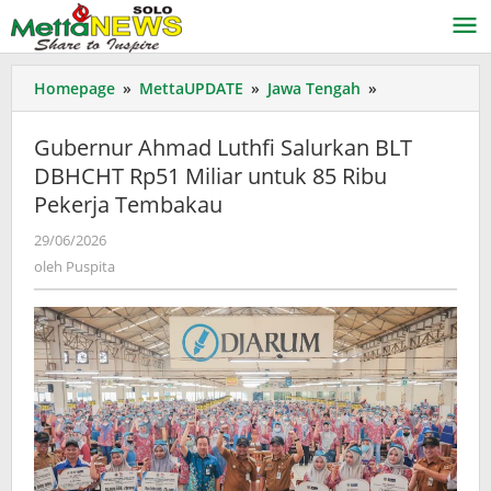
Lewati
ke
konten
Gubernur
Homepage
»
MettaUPDATE
»
Jawa Tengah
»
Ahmad
Luthfi
Gubernur Ahmad Luthfi Salurkan BLT
Salurkan
DBHCHT Rp51 Miliar untuk 85 Ribu
BLT
Pekerja Tembakau
DBHCHT
Rp51
oleh
29/06/2026
Miliar
Puspita
oleh
Puspita
untuk
85
Ribu
Pekerja
Tembakau