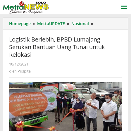
Lewati
ke
konten
Logistik
Homepage
»
MettaUPDATE
»
Nasional
»
Berlebih,
BPBD
Logistik Berlebih, BPBD Lumajang
Lumajang
Serukan Bantuan Uang Tunai untuk
Serukan
Relokasi
Bantuan
Uang
oleh
10/12/2021
Tunai
Puspita
oleh
Puspita
untuk
Relokasi