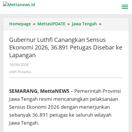
Lewati
ke
konten
Gubernur
Homepage
»
MettaUPDATE
»
Jawa Tengah
»
Luthfi
Canangkan
Gubernur Luthfi Canangkan Sensus
Sensus
Ekonomi 2026, 36.891 Petugas Disebar ke
Ekonomi
Lapangan
2026,
36.891
oleh
18/06/2026
Petugas
Puspita
oleh
Puspita
Disebar
ke
Lapangan
SEMARANG, MettaNEWS
– Pemerintah Provinsi
Jawa Tengah resmi mencanangkan pelaksanaan
Sensus Ekonomi 2026 dengan menerjunkan
sebanyak 36.891 petugas ke seluruh wilayah
Jawa Tengah.